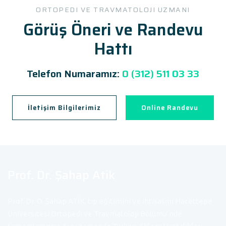
ORTOPEDI VE TRAVMATOLOJI UZMANI
Görüş Öneri ve Randevu
Hattı
Telefon Numaramız:
0 (312) 511 03 33
İletişim Bilgilerimiz
Online Randevu
Prof. Dr. Şahap Atik
Prof. Dr. O. Şahap ATİK, tıp eğitimini ve ihtisasını Hacettepe
Üniversitesi Ortopedi ve Travmatoloji Bölümü’nde