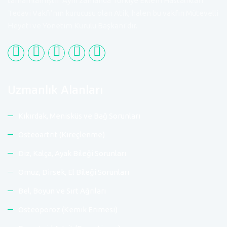
tamamlamıştır. Aynı zamanda Türkiye Eklem Hastalıkları
Tedavi Vakfı‘nın kurucusu olan Atik, halen bu vakfın Mütevelli
Heyeti ve Yönetim Kurulu Başkanı’dır.
Uzmanlık Alanları
Kıkırdak, Menisküs ve Bağ Sorunları
Osteoartrit (Kireçlenme)
Diz, Kalça, Ayak Bileği Sorunları
Omuz, Dirsek, El Bileği Sorunları
Bel, Boyun ve Sırt Ağrıları
Osteoporoz (Kemik Erimesi)