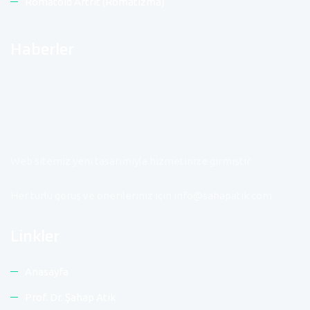
Romatoid Artrit (Romatizma)
Haberler
Web sitemiz yeni tasarımıyla hizmetinize girmiştir.
Her türlü görüş ve önerileriniz için info@sahapatik.com
adresine mail atınız.
Linkler
Anasayfa
Prof. Dr. Şahap Atik