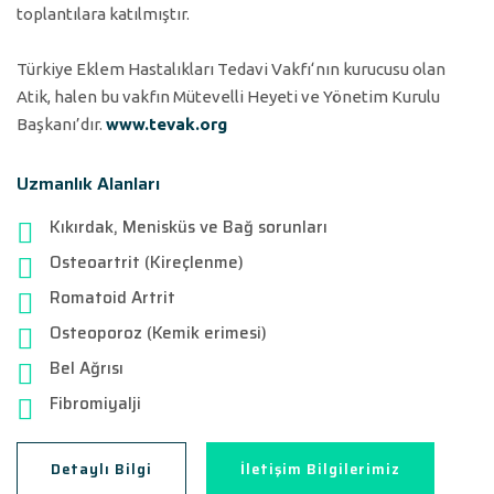
toplantılara katılmıştır.
Türkiye Eklem Hastalıkları Tedavi Vakfı‘nın kurucusu olan
Atik, halen bu vakfın Mütevelli Heyeti ve Yönetim Kurulu
Başkanı’dır.
www.tevak.org
Uzmanlık Alanları
Kıkırdak, Menisküs ve Bağ sorunları
Osteoartrit (Kireçlenme)
Romatoid Artrit
Osteoporoz (Kemik erimesi)
Bel Ağrısı
Fibromiyalji
Detaylı Bilgi
İletişim Bilgilerimiz